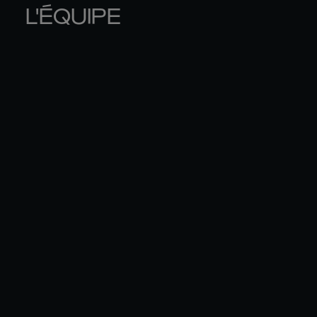
L'ÉQUIPE
STUART 

JAM
MCCLOSKEY
OS