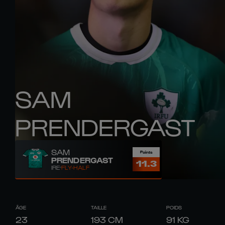
SAM
PRENDERGAST
SAM
Points
PRENDERGAST
11.3
IRE
FLY-HALF
ÂGE
TAILLE
POIDS
23
193
CM
91
KG