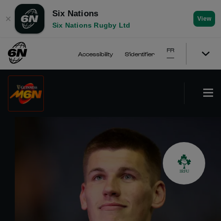
Six Nations
✕
View
Six Nations Rugby Ltd
FR
Accessibility
S'identifier