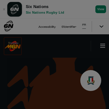
Six Nations
✕
View
Six Nations Rugby Ltd
FR
Accessibility
S'identifier