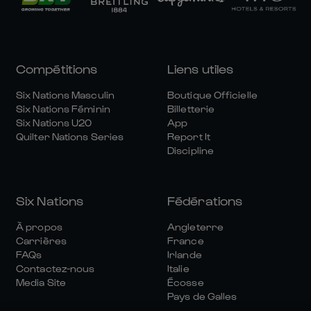
Compétitions
Liens utiles
Six Nations Masculin
Boutique Officielle
Six Nations Féminin
Billetterie
Six Nations U20
App
Quilter Nations Series
Report It
Discipline
Six Nations
Fédérations
À propos
Angleterre
Carrières
France
FAQs
Irlande
Contactez-nous
Italie
Media Site
Écosse
Pays de Galles