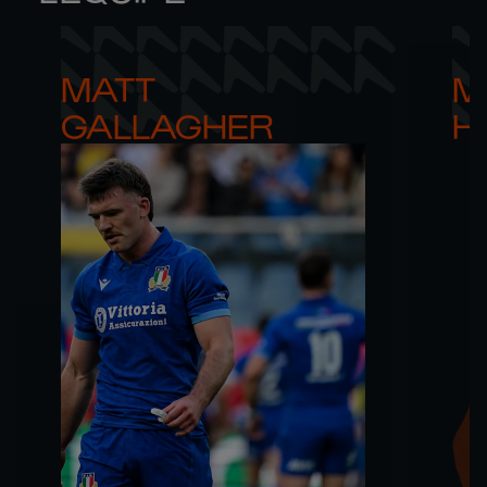
MATT 

M
GALLAGHER
H