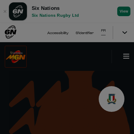
Six Nations
✕
View
Six Nations Rugby Ltd
FR
Accessibility
S'identifier