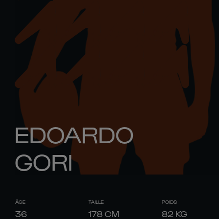
EDOARDO
GORI
ÂGE
TAILLE
POIDS
36
178
CM
82
KG