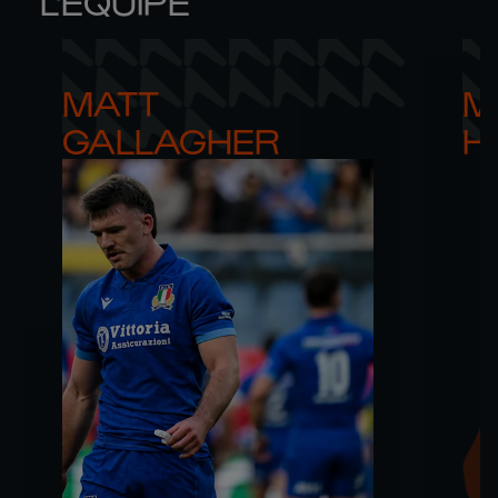
L'ÉQUIPE
MATT 

M
GALLAGHER
H