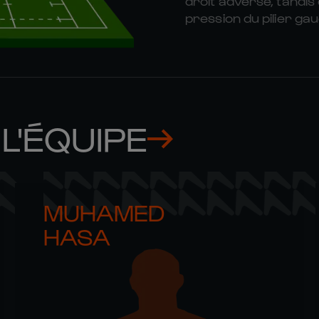
droit adverse, tandis
pression du pilier ga
L'ÉQUIPE
MUHAMED 

HASA