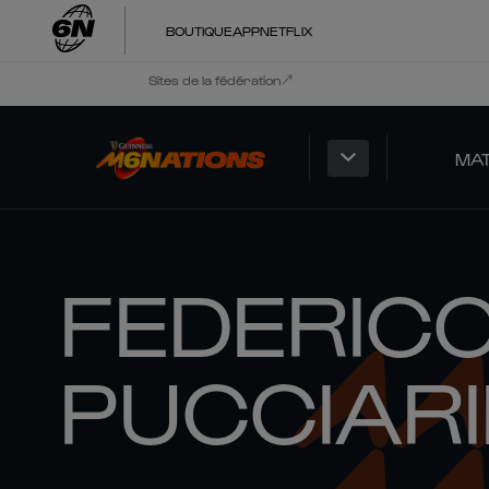
BOUTIQUE
APP
NETFLIX
Sites de la fédération
MA
FEDERIC
PUCCIARI