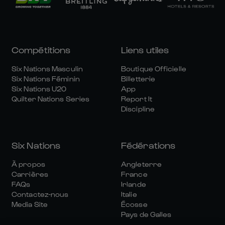
Compétitions
Liens utiles
Six Nations Masculin
Boutique Officielle
Six Nations Féminin
Billetterie
Six Nations U20
App
Quilter Nations Series
Report It
Discipline
Six Nations
Fédérations
À propos
Angleterre
Carrières
France
FAQs
Irlande
Contactez-nous
Italie
Media Site
Écosse
Pays de Galles