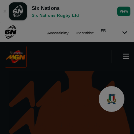
Six Nations
✕
View
Six Nations Rugby Ltd
FR
Accessibility
S'identifier