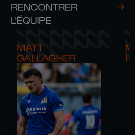
RENCONTRER
L'ÉQUIPE
MATT 

M
GALLAGHER
H