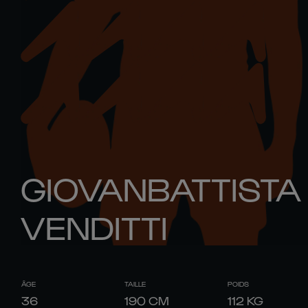
GIOVANBATTISTA
VENDITTI
ÂGE
TAILLE
POIDS
36
190
CM
112
KG