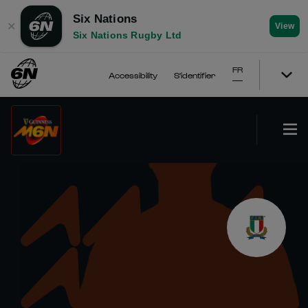
Six Nations
✕
View
Six Nations Rugby Ltd
FR
Accessibility
S'identifier