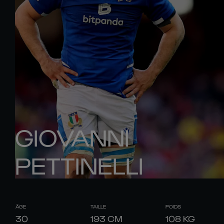
GIOVANNI
PETTINELLI
ÂGE
TAILLE
POIDS
30
193
CM
108
KG