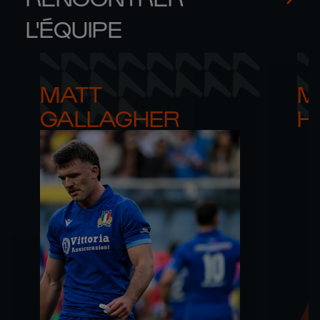
L'ÉQUIPE
MATT 

M
GALLAGHER
H