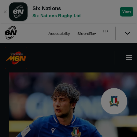
Six Nations
✕
View
Six Nations Rugby Ltd
FR
Accessibility
S'identifier