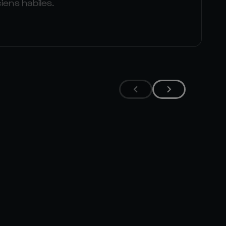
iens habiles.


MIRCO 

HI
SPAGNOLO