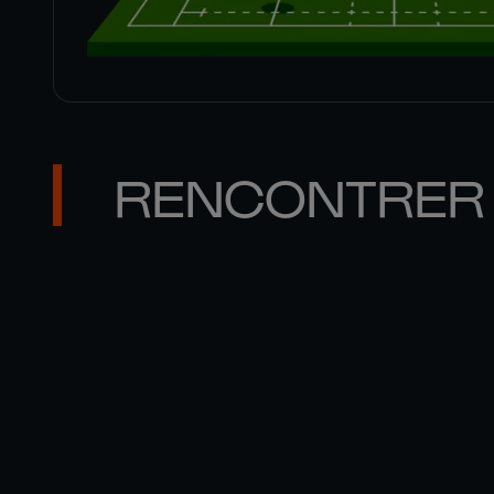
RENCONTRER 
MATT 

GALLAGHER