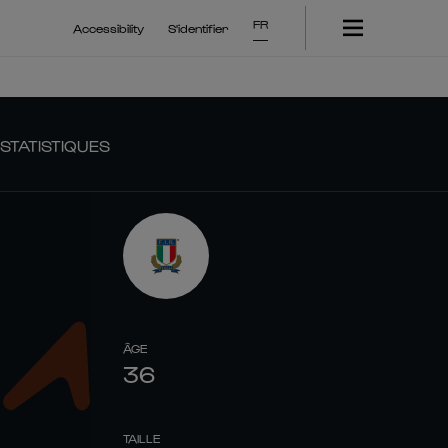
FR
Accessibility
S'identifier
STATISTIQUES
ÂGE
36
TAILLE