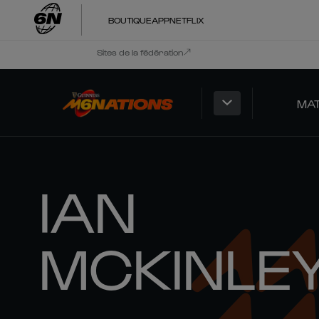
BOUTIQUE
APP
NETFLIX
Sites de la fédération
MA
IAN
MCKINLE