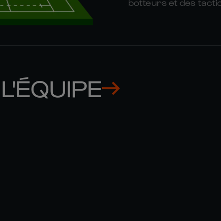
botteurs et des tactic
L'ÉQUIPE
MUHAMED 

GIOSUE 
HASA
ZILOCC