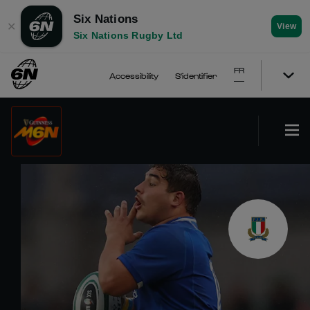
Six Nations
✕
View
Six Nations Rugby Ltd
FR
Accessibility
S'identifier