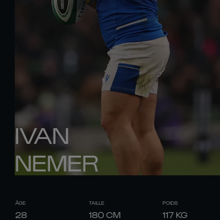
IVAN
NEMER
ÂGE
TAILLE
POIDS
28
180
CM
117
KG