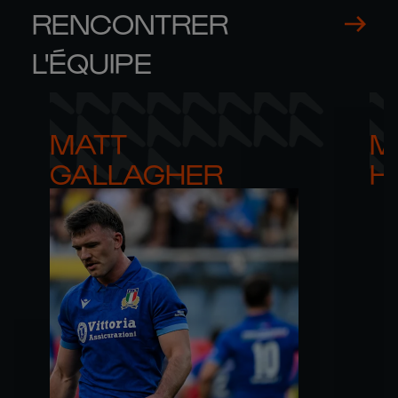
RENCONTRER
L'ÉQUIPE
MATT 

M
GALLAGHER
H