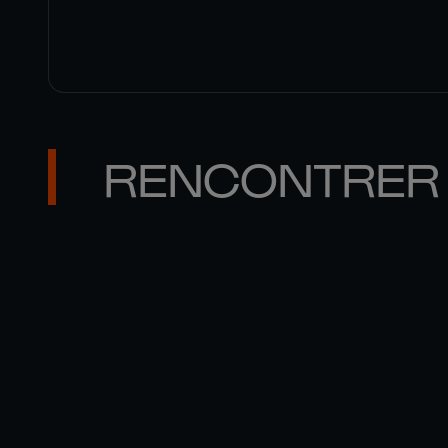
RENCONTRER 
MATT 

GALLAGHER