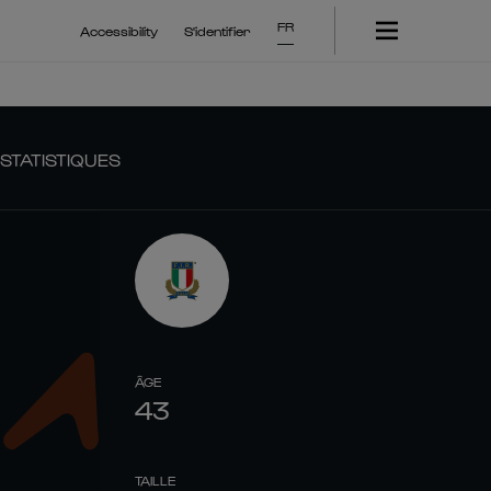
FR
Accessibility
S'identifier
STATISTIQUES
ÂGE
43
TAILLE