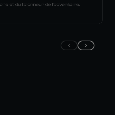
uche et du talonneur de l'adversaire.


MIRCO 

HI
SPAGNOLO