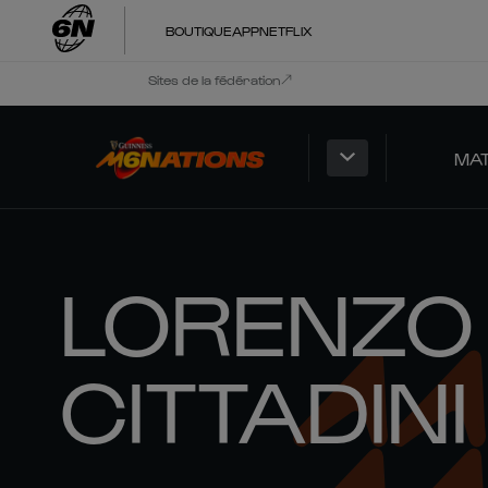
BOUTIQUE
APP
NETFLIX
Sites de la fédération
MA
LORENZO
CITTADINI