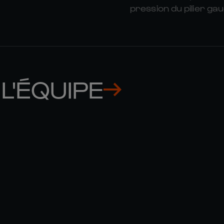
pression du pilier ga
L'ÉQUIPE
MUHAMED 

GIOSUE 
HASA
ZILOCC