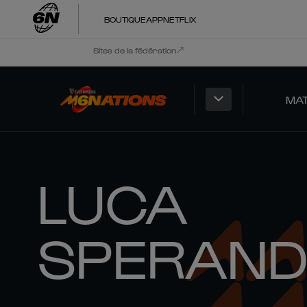
BOUTIQUE
APP
NETFLIX
Sites de la fédération
MA
LUCA
SPERAND