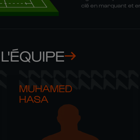
clé en marquant et e
L'ÉQUIPE
MUHAMED 

HASA