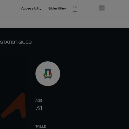
FR
Accessibility
S'identifier
STATISTIQUES
ÂGE
31
TAILLE