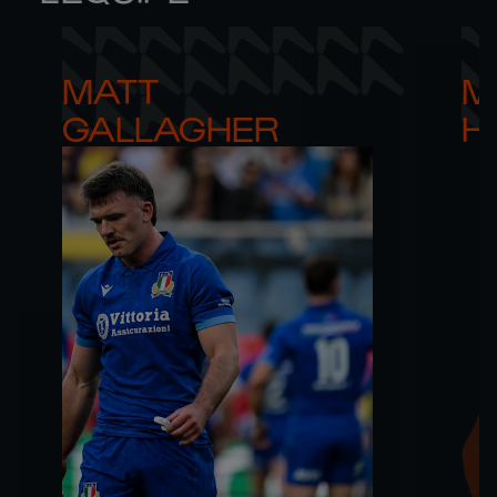
MATT 

M
GALLAGHER
H