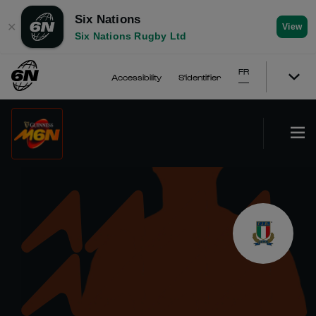
Six Nations
✕
View
Six Nations Rugby Ltd
FR
Accessibility
S'identifier