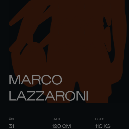
MARCO
LAZZARONI
ÂGE
TAILLE
POIDS
31
190
CM
110
KG