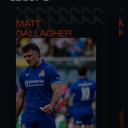
MATT 

M
GALLAGHER
H