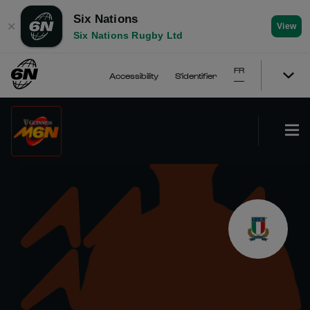
Six Nations
✕
View
Six Nations Rugby Ltd
FR
Accessibility
S'identifier