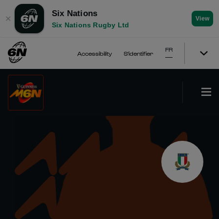
Six Nations
✕
View
Six Nations Rugby Ltd
FR
Accessibility
S'identifier