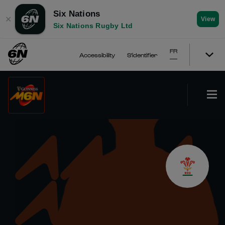
Six Nations
✕
View
Six Nations Rugby Ltd
FR
Accessibility
S'identifier