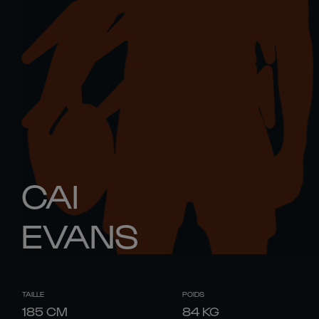
CAI
EVANS
TAILLE
POIDS
185
CM
84
KG