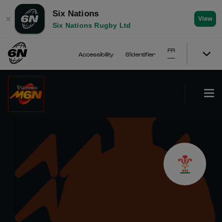
Six Nations
✕
View
Six Nations Rugby Ltd
FR
Accessibility
S'identifier