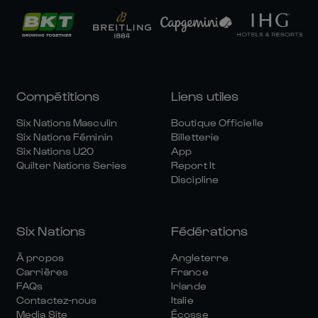
Compétitions
Liens utiles
Six Nations Masculin
Boutique Officielle
Six Nations Féminin
Billetterie
Six Nations U20
App
Quilter Nations Series
Report It
Discipline
Six Nations
Fédérations
À propos
Angleterre
Carrières
France
FAQs
Irlande
Contactez-nous
Italie
Media Site
Écosse