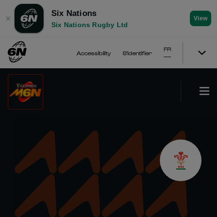
Six Nations
✕
View
Six Nations Rugby Ltd
FR
Accessibility
S'identifier