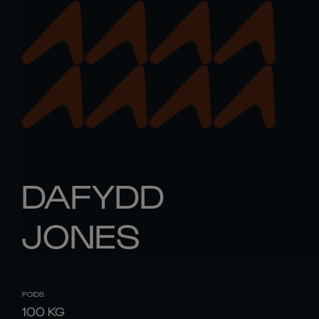
DAFYDD
JONES
POIDS
100
KG