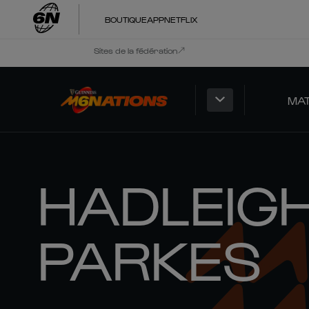
BOUTIQUE
APP
NETFLIX
Sites de la fédération
MA
HADLEIG
PARKES