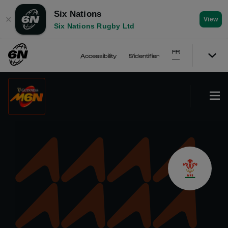
Six Nations
✕
View
Six Nations Rugby Ltd
FR
Accessibility
S'identifier