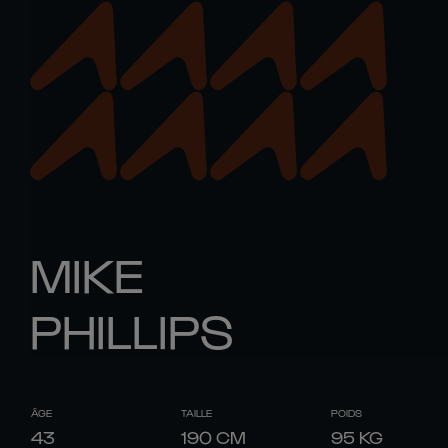
MIKE
PHILLIPS
ÂGE
TAILLE
POIDS
43
190
CM
95
KG