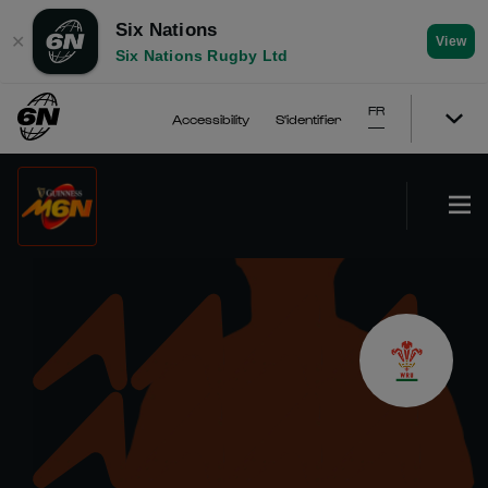
Six Nations
✕
View
Six Nations Rugby Ltd
FR
Accessibility
S'identifier