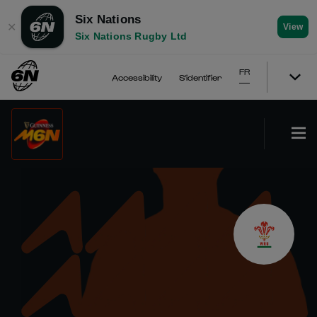
Six Nations
✕
View
Six Nations Rugby Ltd
FR
Accessibility
S'identifier