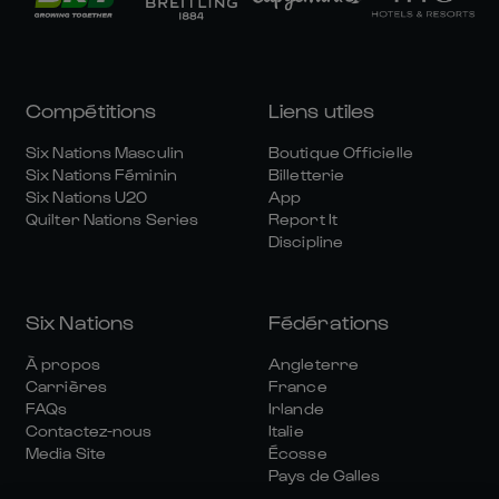
Compétitions
Liens utiles
Six Nations Masculin
Boutique Officielle
Six Nations Féminin
Billetterie
Six Nations U20
App
Quilter Nations Series
Report It
Discipline
Six Nations
Fédérations
À propos
Angleterre
Carrières
France
FAQs
Irlande
Contactez-nous
Italie
Media Site
Écosse
Pays de Galles