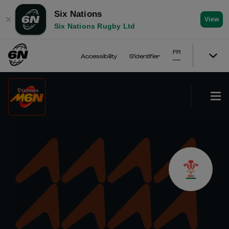
Six Nations
✕
View
Six Nations Rugby Ltd
FR
Accessibility
S'identifier