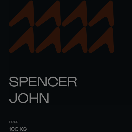
SPENCER
JOHN
POIDS
100
KG