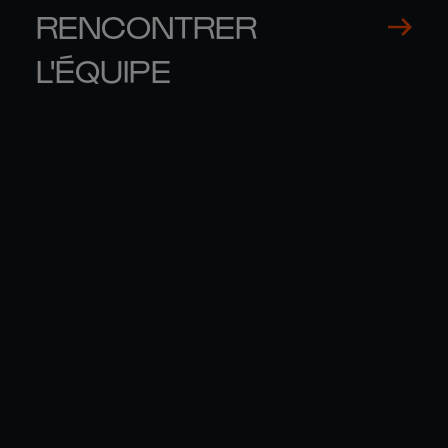
RENCONTRER
L'ÉQUIPE
ELLIS 

ARC
MEE
GR