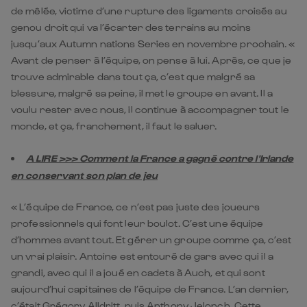
de mêlée, victime d’une rupture des ligaments croisés au
genou droit qui va l’écarter des terrains au moins
jusqu’aux Autumn nations Series en novembre prochain. «
Avant de penser à l’équipe, on pense à lui. Après, ce que je
trouve admirable dans tout ça, c’est que malgré sa
blessure, malgré sa peine, il met le groupe en avant. Il a
voulu rester avec nous, il continue à accompagner tout le
monde, et ça, franchement, il faut le saluer.
A LIRE >>> Comment la France a gagné contre l'Irlande
en conservant son plan de jeu
« L’équipe de France, ce n’est pas juste des joueurs
professionnels qui font leur boulot. C’est une équipe
d’hommes avant tout. Et gérer un groupe comme ça, c’est
un vrai plaisir. Antoine est entouré de gars avec qui il a
grandi, avec qui il a joué en cadets à Auch, et qui sont
aujourd’hui capitaines de l’équipe de France. L’an dernier,
c’était Grégory Alldritt, puis Anthony Jelonch. Cette