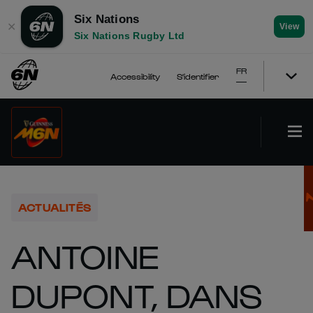
Six Nations
✕
View
Six Nations Rugby Ltd
FR
Accessibility
S'identifier
ACTUALITÉS
ANTOINE
DUPONT, DANS