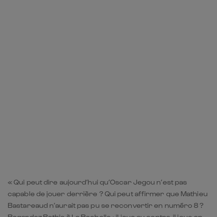
« Qui peut dire aujourd’hui qu’Oscar Jegou n’est pas
capable de jouer derrière ? Qui peut affirmer que Mathieu
Bastareaud n’aurait pas pu se reconvertir en numéro 8 ?
Regardez Bothia à La Rochelle : il joue au centre, il joue en