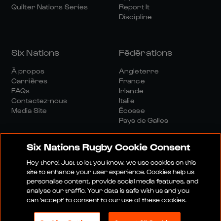
Quilter Nations Series
Report It
Discipline
Six Nations
Fédérations
À propos
Angleterre
Carrières
France
FAQs
Irlande
Contactez-nous
Italie
Media Site
Écosse
Pays de Galles
Six Nations Rugby Cookie Consent
Hey there! Just to let you know, we use cookies on this
site to enhance your user experience. Cookies help us
personalise content, provide social media features, and
Site Média
Conditions Générales
analyse our traffic. Your data is safe with us and you
Politique De Confidentialité
Politique De Cookies
can 'accept' to consent to our use of these cookies.
Politique Sociale Et Numérique