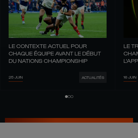
LE CONTEXTE ACTUEL POUR
LE T
CHAQUE ÉQUIPE AVANT LE DÉBUT
CHAM
DU NATIONS CHAMPIONSHIP
L'AP
REND
25 JUIN
16 JUIN
ACTUALITÉS