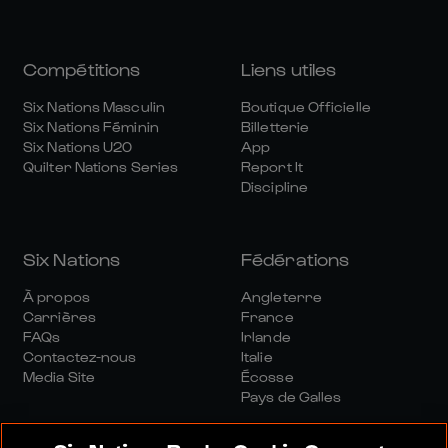
Compétitions
Liens utiles
Six Nations Masculin
Boutique Officielle
Six Nations Féminin
Billetterie
Six Nations U20
App
Quilter Nations Series
Report It
Discipline
Six Nations
Fédérations
À propos
Angleterre
Carrières
France
FAQs
Irlande
Contactez-nous
Italie
Media Site
Écosse
Pays de Galles