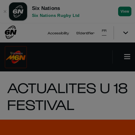
Six Nations
✕
View
Six Nations Rugby Ltd
FR
Accessibility
S'identifier
ACTUALITES U 18
FESTIVAL