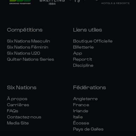
Compétitions
Liens utiles
Six Nations Masculin
Boutique Officielle
Six Nations Féminin
Billetterie
Six Nations U20
App
Quilter Nations Series
Report It
Discipline
Six Nations
Fédérations
À propos
Angleterre
Carrières
France
FAQs
Irlande
Contactez-nous
Italie
Media Site
Écosse
Pays de Galles