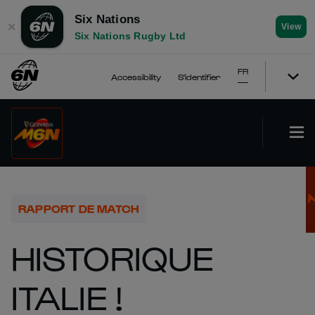
Six Nations
✕
View
Six Nations Rugby Ltd
FR
Accessibility
S'identifier
RAPPORT DE MATCH
HISTORIQUE
ITALIE !