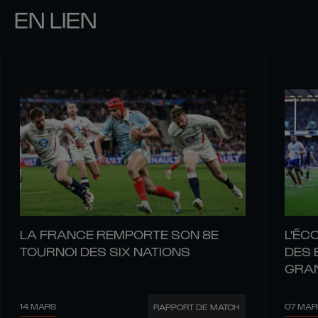
EN LIEN
LA FRANCE REMPORTE SON 8E
L'ÉC
TOURNOI DES SIX NATIONS
DES 
GRA
14 MARS
07 MAR
RAPPORT DE MATCH