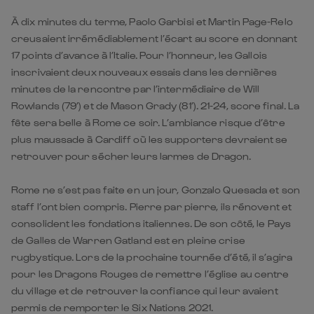
À dix minutes du terme, Paolo Garbisi et Martin Page-Relo
creusaient irrémédiablement l’écart au score en donnant
17 points d’avance à l’Italie. Pour l’honneur, les Gallois
inscrivaient deux nouveaux essais dans les dernières
minutes de la rencontre par l’intermédiaire de Will
Rowlands (79’) et de Mason Grady (81’). 21-24, score final. La
fête sera belle à Rome ce soir. L’ambiance risque d’être
plus maussade à Cardiff où les supporters devraient se
retrouver pour sécher leurs larmes de Dragon.
Rome ne s’est pas faite en un jour, Gonzalo Quesada et son
staff l’ont bien compris. Pierre par pierre, ils rénovent et
consolident les fondations italiennes. De son côté, le Pays
de Galles de Warren Gatland est en pleine crise
rugbystique. Lors de la prochaine tournée d’été, il s’agira
pour les Dragons Rouges de remettre l’église au centre
du village et de retrouver la confiance qui leur avaient
permis de remporter le Six Nations 2021.