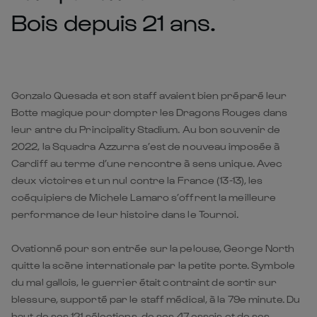
Bois depuis 21 ans.
Gonzalo Quesada et son staff avaient bien préparé leur
Botte magique pour dompter les Dragons Rouges dans
leur antre du Principality Stadium. Au bon souvenir de
2022, la Squadra Azzurra s’est de nouveau imposée à
Cardiff au terme d’une rencontre à sens unique. Avec
deux victoires et un nul contre la France (13-13), les
coéquipiers de Michele Lamaro s’offrent la meilleure
performance de leur histoire dans le Tournoi.
Ovationné pour son entrée sur la pelouse, George North
quitte la scène internationale par la petite porte. Symbole
du mal gallois, le guerrier était contraint de sortir sur
blessure, supporté par le staff médical, à la 79e minute. Du
haut de ses 121 sélections, de ses 47 essais et de ses