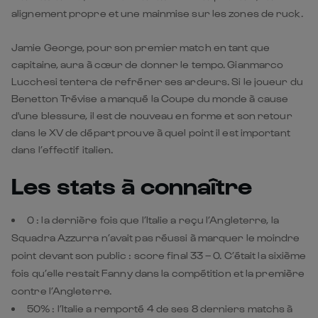
Lucchesi tentera de refréner ses ardeurs. Si le joueur du
Benetton Trévise a manqué la Coupe du monde à cause
d'une blessure, il est de nouveau en forme et son retour
dans le XV de départ prouve à quel point il est important
dans l’effectif italien.
Les stats à connaître
0 : la dernière fois que l’Italie a reçu l’Angleterre, la
Squadra Azzurra n’avait pas réussi à marquer le moindre
point devant son public : score final 33 – 0. C’était la sixième
fois qu’elle restait Fanny dans la compétition et la première
contre l’Angleterre.
50% : l’Italie a remporté 4 de ses 8 derniers matchs à
domicile.
28 : dans la compétition, l’Angleterre l’emporte en
moyenne de 28 points contre l’Italie.
92% de lancés réussis pour Jamie George dans le Six