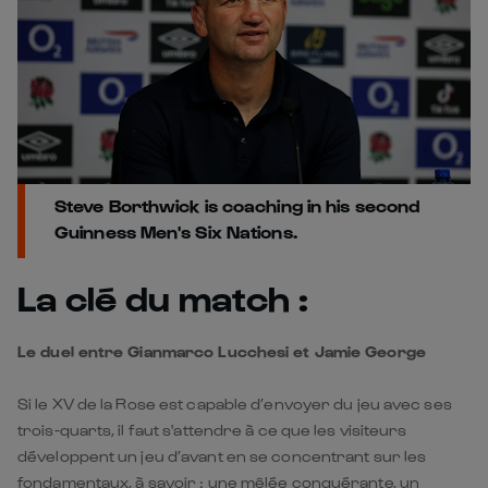
Steve Borthwick is coaching in his second
Guinness Men's Six Nations.
La clé du match :
Le duel entre Gianmarco Lucchesi et Jamie George
Si le XV de la Rose est capable d’envoyer du jeu avec ses
trois-quarts, il faut s'attendre à ce que les visiteurs
développent un jeu d’avant en se concentrant sur les
fondamentaux, à savoir : une mêlée conquérante, un
alignement propre et une mainmise sur les zones de ruck.
Jamie George, pour son premier match en tant que
capitaine, aura à cœur de donner le tempo. Gianmarco