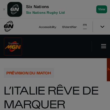
Six Nations
✕
View
Six Nations Rugby Ltd
FR
Accessibility
S'identifier
PRÉVISION DU MATCH
L’ITALIE RÊVE DE
MARQUER