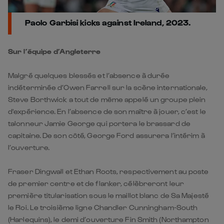
Sur l’équipe d’Angleterre
Malgré quelques blessés et l’absence à durée
indéterminée d’Owen Farrell sur la scène internationale,
Steve Borthwick a tout de même appelé un groupe plein
d'expérience. En l’absence de son maître à jouer, c’est le
talonneur Jamie George qui portera le brassard de
capitaine. De son côté, George Ford assurera l’intérim à
l’ouverture.
Fraser Dingwall et Ethan Roots, respectivement au poste
de premier centre et de flanker, célèbreront leur
première titularisation sous le maillot blanc de Sa Majesté
le Roi. Le troisième ligne Chandler Cunningham-South
(Harlequins), le demi d’ouverture Fin Smith (Northampton
Saints) et l’ailier Immanuel Feyi-Waboso (Exeter Chiefs),
tous trois remplaçants, devraient fêter leur première cap.
Ce n'est pas la première fois qu'un demi d'ouverture