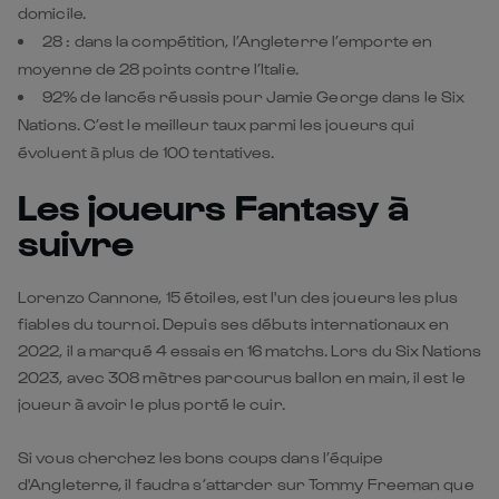
Nations. C’est le meilleur taux parmi les joueurs qui
évoluent à plus de 100 tentatives.
Les
joueurs Fantasy à
suivre
Lorenzo Cannone, 15 étoiles, est l'un des joueurs les plus
fiables du tournoi. Depuis ses débuts internationaux en
2022, il a marqué 4 essais en 16 matchs. Lors du Six Nations
2023, avec 308 mètres parcourus ballon en main, il est le
joueur à avoir le plus porté le cuir.
Si vous cherchez les bons coups dans l’équipe
d'Angleterre, il faudra s’attarder sur Tommy Freeman que
vous pourrez recruter pour la modique somme de 8
étoiles. L'ailier virevoltant est dans une forme éblouissante
en ce début de saison. En termes d’essais marqués, de
mètres portés et de défenseurs battus, il rayonne sur la