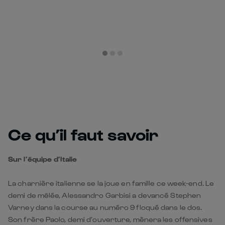
Ce qu’il faut savoir
Sur l’équipe d’Italie
La charnière italienne se la joue en famille ce week-end. Le
demi de mêlée, Alessandro Garbisi a devancé Stephen
Varney dans la course au numéro 9 floqué dans le dos.
Son frère Paolo, demi d’ouverture, mènera les offensives
de la Squadra Azzurra.
Si Ange Capuozzo, malade, a dû déclarer forfait, les Italiens
ne manquent pas de magie avec notamment l’insaisissable