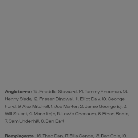
Angleterre
: 15. Freddie Steward, 14. Tommy Freeman, 13.
Henry Slade, 12. Fraser Dingwall, 11. Elliot Daly, 10. George
Ford, 9. Alex Mitchell, 1. Joe Marler, 2. Jamie George (c), 3.
Will Stuart, 4. Maro Itoje, 5. Lewis Chessum, 6. Ethan Roots,
7. Sam Underhill, 8. Ben Earl
Remplaçants
: 16. Theo Dan, 17. Ellis Genge, 18. Dan Cole, 19.
Alex Coles, 20. Chandler Cunningham-South, 21. Danny
Care, 22. Fin Smith, 23. Immanuel Feyi-Waboso