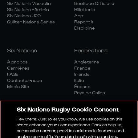
Six Nations Masculin
Boutique Officielle
Six Nations Féminin
Billetterie
Six Nations U20
App
Quilter Nations Series
Report It
Discipline
Six Nations
Fédérations
À propos
Angleterre
Carrières
France
FAQs
Irlande
Contactez-nous
Italie
Media Site
Écosse
Pays de Galles
Six Nations Rugby Cookie Consent
Hey there! Just to let you know, we use cookies on this
site to enhance your user experience. Cookies help us
personalise content, provide social media features, and
Site Média
Conditions Générales
analyse our traffic. Your data is safe with us and you