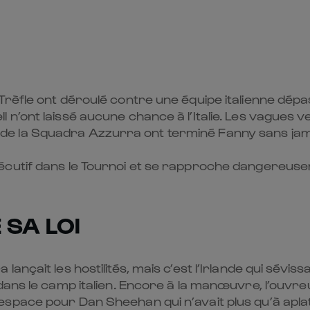
rèfle ont déroulé contre une équipe italienne dépa
n’ont laissé aucune chance à l’Italie. Les vagues v
urs de la Squadra Azzurra ont terminé Fanny sans jam
cutif dans le Tournoi et se rapproche dangereusem
SA LOI
nçait les hostilités, mais c’est l’Irlande qui séviss
dans le camp italien. Encore à la manœuvre, l’ouvr
pace pour Dan Sheehan qui n’avait plus qu’à aplati