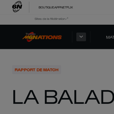
BOUTIQUE
APP
NETFLIX
Sites de la fédération
MA
RAPPORT DE MATCH
LA BALAD