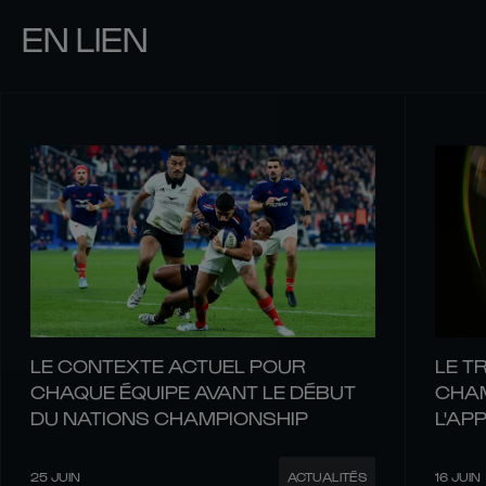
EN LIEN
LE CONTEXTE ACTUEL POUR
LE T
CHAQUE ÉQUIPE AVANT LE DÉBUT
CHAM
DU NATIONS CHAMPIONSHIP
L'AP
REND
25 JUIN
16 JUIN
ACTUALITÉS