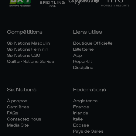
Compétitions
Liens utiles
Six Nations Masculin
Boutique Officielle
Six Nations Féminin
Billetterie
Six Nations U20
App
Quilter Nations Series
Report It
Discipline
Six Nations
Fédérations
À propos
Angleterre
Carrières
France
FAQs
Irlande
Contactez-nous
Italie
Media Site
Écosse
Pays de Galles