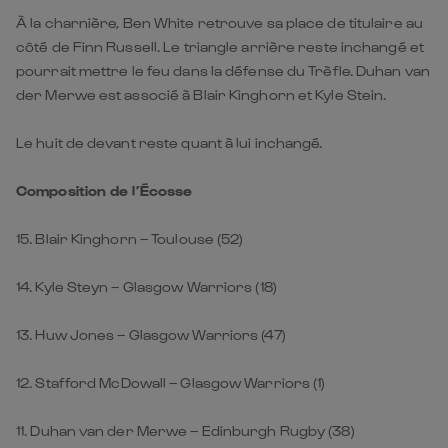
À la charnière, Ben White retrouve sa place de titulaire au
côté de Finn Russell. Le triangle arrière reste inchangé et
pourrait mettre le feu dans la défense du Trèfle. Duhan van
der Merwe est associé à Blair Kinghorn et Kyle Stein.
Le huit de devant reste quant à lui inchangé.
Composition de l’Écosse
15. Blair Kinghorn – Toulouse (52)
14. Kyle Steyn – Glasgow Warriors (18)
13. Huw Jones – Glasgow Warriors (47)
12. Stafford McDowall – Glasgow Warriors (1)
11. Duhan van der Merwe – Edinburgh Rugby (38)