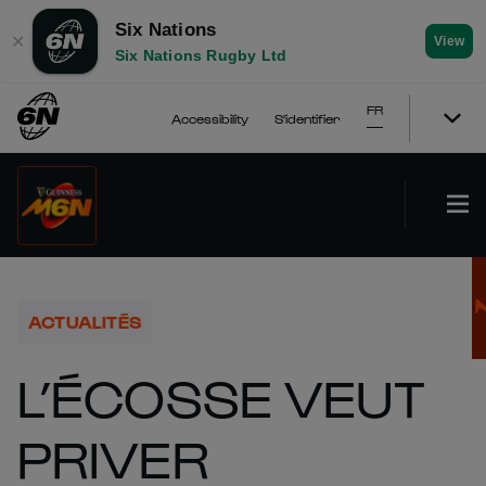
Six Nations
✕
View
Six Nations Rugby Ltd
FR
Accessibility
S'identifier
ACTUALITÉS
L’ÉCOSSE VEUT
PRIVER