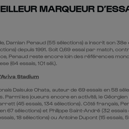
EILLEUR MARQUEUR D’ESS
e, Damian Penaud (55 sélections) a inscrit son 38e e
tions) depuis 1991. Soit 0,69 essai par match, contre
ance, Penaud reste encore loin des références mo
se (64 essais, 101 sél.).
l'Aviva Stadium
onais Daisuke Ohata, auteur de 69 essais en 58 sélec
. Parmi les joueurs encore en activité, le Géorgie
rett (45 essais, 134 sélections). Côté français, 
n 67 sélections) et Philippe Saint-André (32 essais e
7 essais, 18 sélections) ou Antoine Dupont (15 essais,