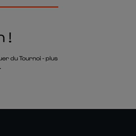
 !
uer du Tournoi - plus
.