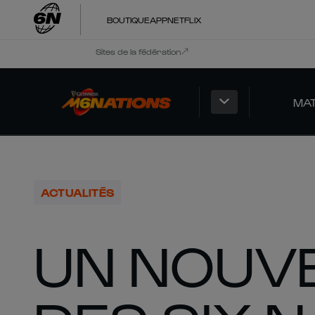
BOUTIQUE
APP
NETFLIX
Sites de la fédération
MA
ACTUALITÉS
UN NOUV