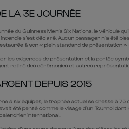
DE LA 3E JOURNÉE
urnée du Guinness Men’s Six Nations, le véhicule qui
incendie s’est déclaré. Aucun passager n’a été bles
estaurée à son « plein standard de présentation » ap
er les exigences de présentation et la portée symb
ement retiré des cérémonies et autres représentati
RGENT DEPUIS 2015
 à six équipes, le trophée actuel se dresse à 75 
Il avait été pensé comme le visage d’un Tournoi don
alendrier international.
’histoire d’une coupe devenue l’une des pièces les p