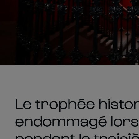
Le trophée histor
endommagé lors 
pendant la trois