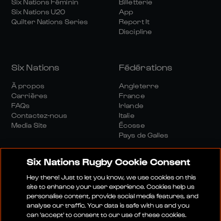
Six Nations Féminin
Billetterie
Six Nations U20
App
Quilter Nations Series
Report It
Discipline
Six Nations
Fédérations
À propos
Angleterre
Carrières
France
FAQs
Irlande
Contactez-nous
Italie
Media Site
Écosse
Pays de Galles
Six Nations Rugby Cookie Consent
Hey there! Just to let you know, we use cookies on this
site to enhance your user experience. Cookies help us
personalise content, provide social media features, and
Site Média
Conditions Générales
analyse our traffic. Your data is safe with us and you
Politique De Confidentialité
Politique De Cookies
can 'accept' to consent to our use of these cookies.
Politique Sociale Et Numérique