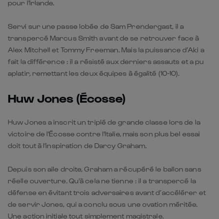
pour l'Irlande.
Servi sur une passe lobée de Sam Prendergast, il a
transpercé Marcus Smith avant de se retrouver face à
Alex Mitchell et Tommy Freeman. Mais la puissance d’Aki a
fait la différence : il a résisté aux derniers assauts et a pu
aplatir, remettant les deux équipes à égalité (10-10).
Huw Jones (Écosse)
Huw Jones a inscrit un triplé de grande classe lors de la
victoire de l'Écosse contre l'Italie, mais son plus bel essai
doit tout à l'inspiration de Darcy Graham.
Depuis son aile droite, Graham a récupéré le ballon sans
réelle ouverture. Qu'à cela ne tienne : il a transpercé la
défense en évitant trois adversaires avant d’accélérer et
de servir Jones, qui a conclu sous une ovation méritée.
Une action initiale tout simplement magistrale.