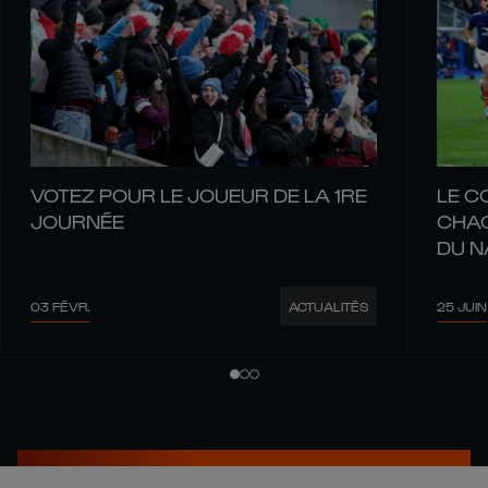
VOTEZ POUR LE JOUEUR DE LA 1RE
LE C
JOURNÉE
CHAQ
DU N
03 FÉVR.
25 JUIN
ACTUALITÉS