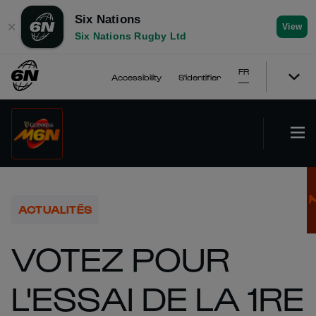
Six Nations
✕
View
Six Nations Rugby Ltd
FR
Accessibility
S'identifier
ACTUALITÉS
VOTEZ POUR
L'ESSAI DE LA 1RE