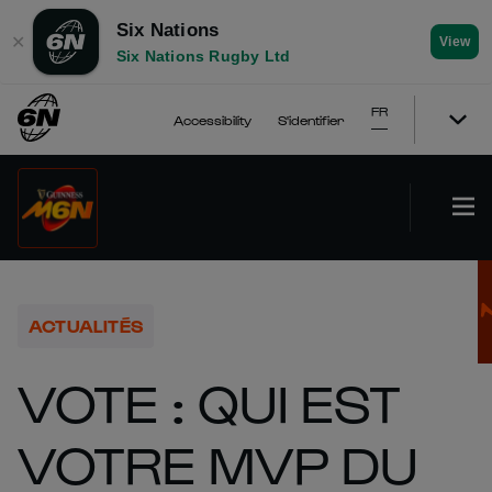
Six Nations
✕
View
Six Nations Rugby Ltd
FR
Accessibility
S'identifier
ACTUALITÉS
VOTE : QUI EST
VOTRE MVP DU