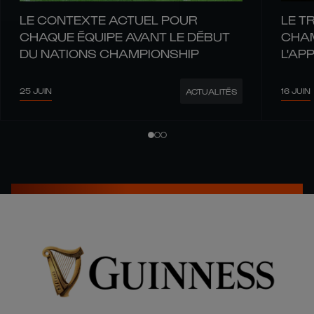
LE CONTEXTE ACTUEL POUR
LE T
CHAQUE ÉQUIPE AVANT LE DÉBUT
CHAM
DU NATIONS CHAMPIONSHIP
L'AP
REND
25 JUIN
16 JUIN
ACTUALITÉS