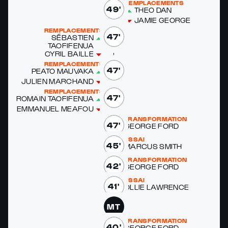
REMPLACEMENTS
49'
THEO DAN
JAMIE GEORGE
REMPLACEMENTS
47'
SÉBASTIEN
TAOFIFEN­UA
CYRIL BAILLE
REMPLACEMENTS
47'
PEATO MAU­VA­KA
JULIEN MARC­HAND
REMPLACEMENTS
47'
RO­MAIN TAOFIFEN­UA
EM­MANUEL MEAFOU
TRANSFORMATION
47'
GEORGE FORD
ESSAI
45'
MAR­CUS SMITH
TRANSFORMATION
42'
GEORGE FORD
ESSAI
41'
OL­LIE LAWRENCE
MT
TRANSFORMATION
40'
GEORGE FORD