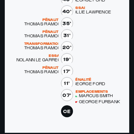
ESSAI
40'
OL­LIE LAWRENCE
PÉNALITÉ
35'
THOMAS RAMOS
PÉNALITÉ
31'
THOMAS RAMOS
TRANSFORMATION
20'
THOMAS RAMOS
ESSAI
19'
NOLANN LE GAR­REC
PÉNALITÉ
17'
THOMAS RAMOS
PÉNALITÉ
11'
GEORGE FORD
REMPLACEMENTS
07'
MAR­CUS SMITH
GEORGE FUR­BANK
CE