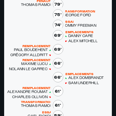
PÉNALITÉ
79'
THOMAS RAMOS
TRANSFORMATION
75'
GEORGE FORD
ESSAI
74'
TOM­MY FREE­MAN
REMPLACEMENTS
69'
DAN­NY CARE
ALEX MITCHELL
REMPLACEMENTS
69'
PAUL BOUDE­HENT
GRÉ­GO­RY ALLDRITT
REMPLACEMENTS
66'
MAXIME LU­CU
NOLANN LE GAR­REC
REMPLACEMENTS
66'
ALEX DOM­BRANDT
SAM UN­DER­HILL
REMPLACEMENTS
61'
ALEXAN­DRE ROUMAT
CHARLES OL­LIVON
TRANSFORMATION
61'
THOMAS RAMOS
ESSAI
59'
GAEL FICK­OU