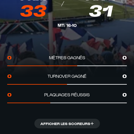
33
31
MT
:
16
-
10
MÈTRES GAGNÉS
0
0
TURNOVER GAGNÉ
0
0
PLAQUAGES RÉUSSIS
0
0
AFFICHER LES SCOREURS