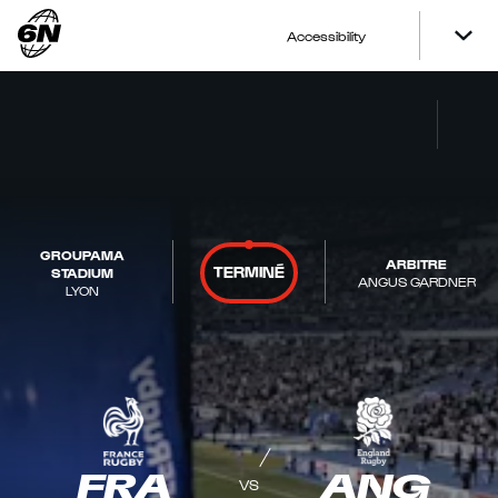
Accessibility
GROUPAMA
ARBITRE
TERMINÉ
STADIUM
ANGUS GARDNER
LYON
FRA
ANG
VS