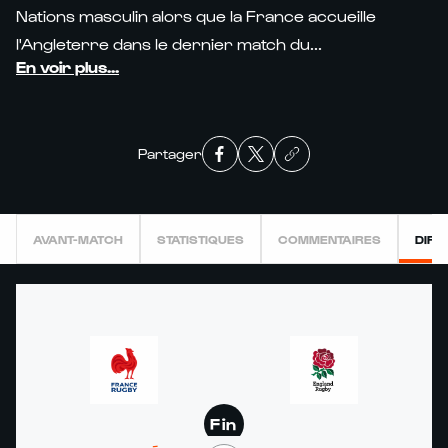
Nations masculin alors que la France accueille
l'Angleterre dans le dernier match du...
En voir plus
...
Partager
AVANT-MATCH
STATISTIQUES
COMMENTAIRES
DIRE
Fin