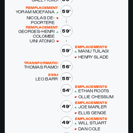
REMPLACEMENTS
59'
YORAM MOE­FANA
NICO­LAS DE­
POORTERE
REMPLACEMENTS
59'
GEORGES-HEN­RI
COLOMBE
UI­NI ATO­NIO
REMPLACEMENTS
59'
MANU TU­ILA­GI
HEN­RY SLADE
TRANSFORMATION
56'
THOMAS RAMOS
ESSAI
55'
LEO BARRE
REMPLACEMENTS
54'
ETHAN ROOTS
OL­LIE CHES­SUM
REMPLACEMENTS
49'
JOE MAR­LER
EL­LIS GENGE
REMPLACEMENTS
49'
WILL STU­ART
DAN COLE