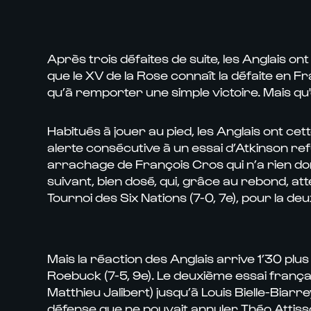
Après trois défaites de suite, les Anglais on
que le XV de la Rose connaît la défaite en Fra
qu’à remporter une simple victoire. Mais qu'e
Habitués à jouer au pied, les Anglais ont cet
alerte consécutive à un essai d’Atkinson re
arrachage de François Cros qui n’a rien do
suivant, bien dosé, qui, grâce au rebond, at
Tournoi des Six Nations (7-0, 7e), pour la d
Mais la réaction des Anglais arrive 1’30 plu
Roebuck (7-5, 9e). Le deuxième essai françai
Matthieu Jalibert) jusqu’à Louis Bielle-Biarre
défense que ne pouvait annuler Théo Attissog