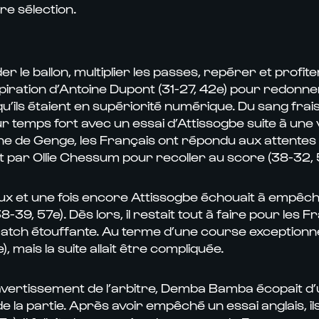
re sélection.
r le ballon, multiplier les passes, repérer et profit
iration d’Antoine Dupont (31-27, 42e) pour redonner l
qu’ils étaient en supériorité numérique. Du sang frai
r temps fort avec un essai d’Attissogbe suite à une 
une de Genge, les Français ont répondu aux attentes e
ert par Ollie Chessum pour recoller au score (38-32,
ux et une fois encore Attissogbe échouait à empêcher
-39, 57e). Dès lors, il restait tout à faire pour les 
match étouffante. Au terme d’une course exceptionnell
, mais la suite allait être compliquée.
avertissement de l’arbitre, Demba Bamba écopait d’u
n de la partie. Après avoir empêché un essai anglais,