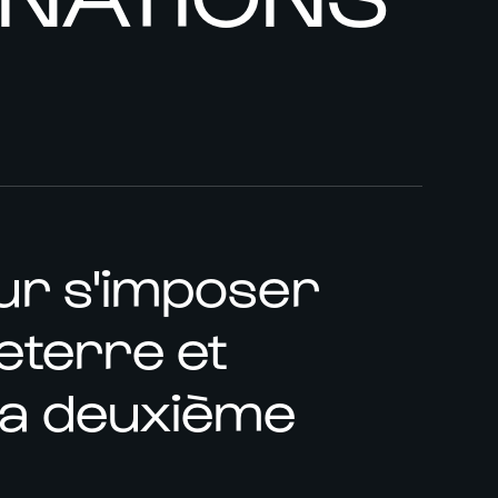
our s'imposer
eterre et
la deuxième