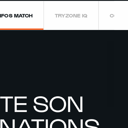
NFOS MATCH
TRYZONE IQ
COMPO
TE SON
 NATIONS