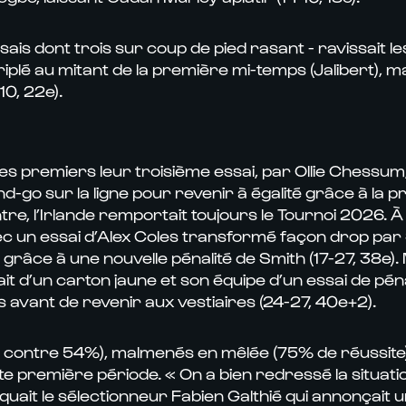
is dont trois sur coup de pied rasant - ravissait 
plé au mitant de la première mi-temps (Jalibert), mais 
0, 22e).
t les premiers leur troisième essai, par Ollie Chess
-go sur la ligne pour revenir à égalité grâce à la p
re, l’Irlande remportait toujours le Tournoi 2026. À 
c un essai d’Alex Coles transformé façon drop par Sm
 grâce à une nouvelle pénalité de Smith (17-27, 38e). 
it d’un carton jaune et son équipe d’un essai de péna
s avant de revenir aux vestiaires (24-27, 40e+2).
46% contre 54%), malmenés en mêlée (75% de réussit
te première période. « On a bien redressé la situatio
uait le sélectionneur Fabien Galthié qui annonçait u