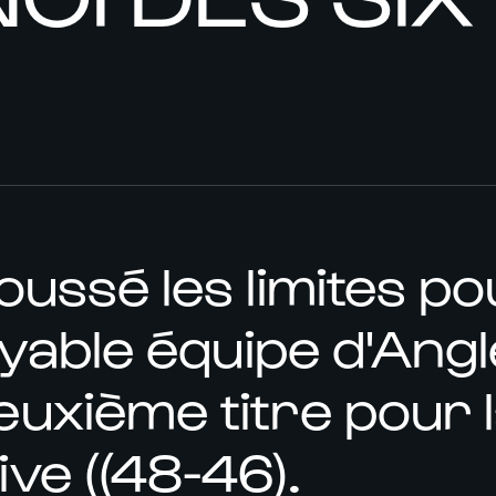
ussé les limites p
yable équipe d'Angl
uxième titre pour 
ve ((48-46).