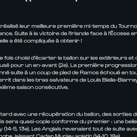
t réalisé leur meilleure première mi-temps du Tournoi 
nce. Suite à la victoire de l'Irlande face à l'Écosse 
lle a été compliquée à obtenir !
te fois choisi d’écarter le ballon sur les extérieurs 
fusé pour un en-avant (2e). La première progression 
nné suite à un coup de pied de Ramos échoué en tou
territ dans les bras salvateurs de Louis Bielle-Biar
euxième saison consécutive.
s tard avec une récupération du ballon, des sorties 
s sera quasi-copie conforme du premier : une belle 
y (14-5, 13e). Les Anglais revenaient tout de suite av
be, laissant Cadan Murley aplatir (14-10, 18e).