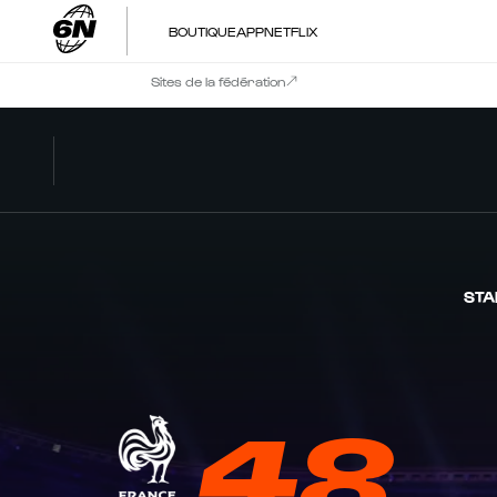
BOUTIQUE
APP
NETFLIX
Sites de la fédération
STA
48