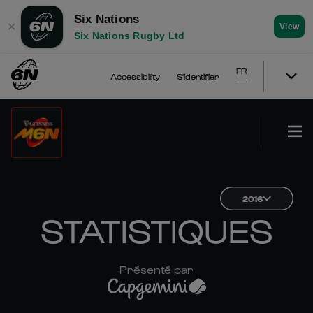
Six Nations
✕
View
Six Nations Rugby Ltd
FR
Accessibility
S'identifier
2016
STATISTIQUES
Présenté par