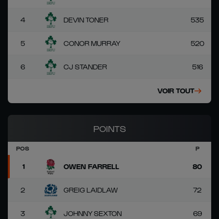
4
DEVIN TONER
535
5
CONOR MURRAY
520
6
CJ STANDER
516
VOIR TOUT
POINTS
POS
P
1
OWEN FARRELL
80
2
GREIG LAIDLAW
72
3
JOHNNY SEXTON
69