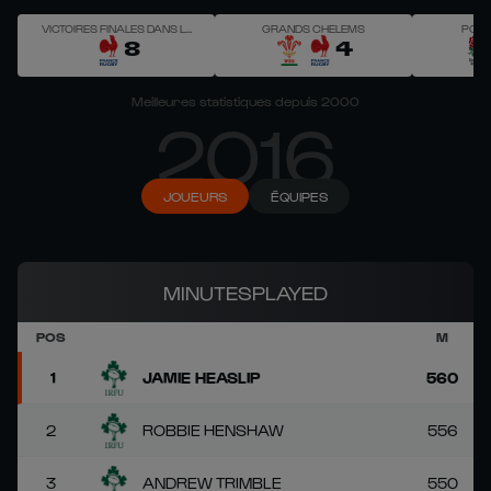
VICTOIRES FINALES DANS LE
GRANDS CHELEMS
POIN
SIX NATIONS
8
4
Meilleures statistiques depuis 2000
2016
JOUEURS
ÉQUIPES
MINUTESPLAYED
POS
M
1
JAMIE HEASLIP
560
2
ROBBIE HENSHAW
556
3
ANDREW TRIMBLE
550