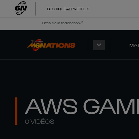
BOUTIQUE
APP
NETFLIX
Sites de la fédération
MA
AWS GAM
0 VIDÉOS