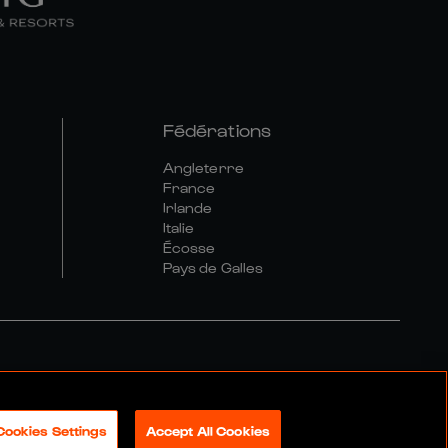
Fédérations
Angleterre
France
Irlande
Italie
Écosse
Pays de Galles
tique Sociale Et Numérique
Cookies Settings
Accept All Cookies