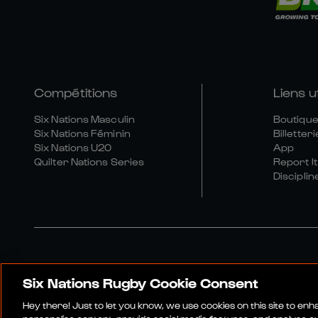
Compétitions
Liens u
Six Nations Masculin
Boutique 
Six Nations Féminin
Billetteri
Six Nations U20
App
Quilter Nations Series
Report It
Disciplin
Six Nations Rugby Cookie Consent
Site Média
Conditions Gén
Hey there! Just to let you know, we use cookies on this site to en