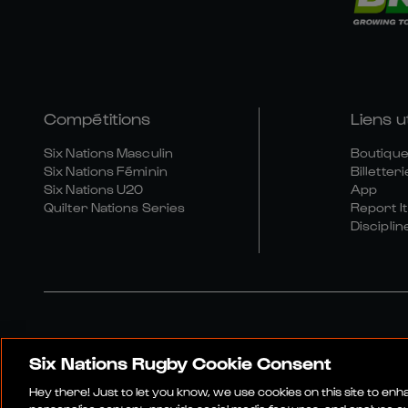
Compétitions
Liens u
Six Nations Masculin
Boutique 
Six Nations Féminin
Billetteri
Six Nations U20
App
Quilter Nations Series
Report It
Disciplin
Six Nations Rugby Cookie Consent
Site Média
Conditions Gén
Hey there! Just to let you know, we use cookies on this site to en