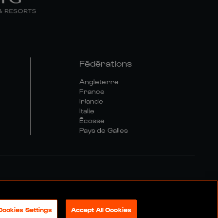
Fédérations
Angleterre
France
Irlande
Italie
Écosse
Pays de Galles
tique Sociale Et Numérique
Cookies Settings
Accept All Cookies