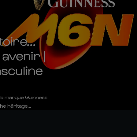
oire...
avenir |
sculine
 la marque Guinness
he héritage...