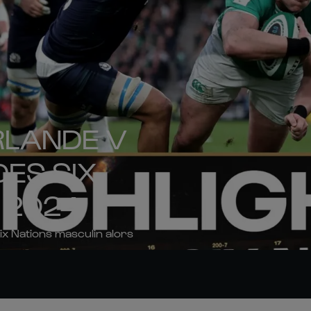
IRLANDE V
DES SIX
 2024
x Nations masculin alors