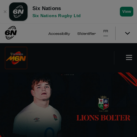
Six Nations
✕
View
Six Nations Rugby Ltd
FR
Accessibility
S'identifier