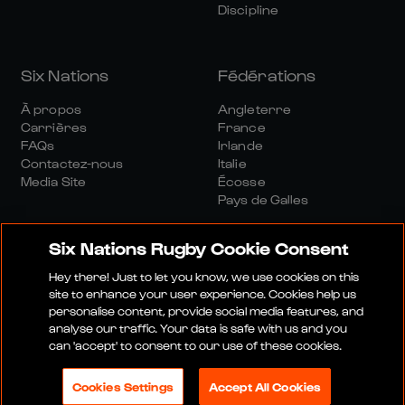
Discipline
Six Nations
Fédérations
À propos
Angleterre
Carrières
France
FAQs
Irlande
Contactez-nous
Italie
Media Site
Écosse
Pays de Galles
Six Nations Rugby Cookie Consent
Hey there! Just to let you know, we use cookies on this
site to enhance your user experience. Cookies help us
personalise content, provide social media features, and
Site Média
Conditions Générales
analyse our traffic. Your data is safe with us and you
Politique De Confidentialité
Politique De Cookies
can 'accept' to consent to our use of these cookies.
Politique Sociale Et Numérique
Cookies Settings
Accept All Cookies
© 2026 SIX NATIONS RUGBY LTD