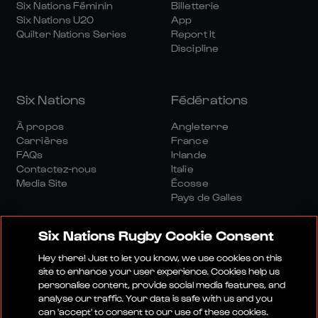
Six Nations Féminin
Billetterie
Six Nations U20
App
Quilter Nations Series
Report It
Discipline
Six Nations
Fédérations
À propos
Angleterre
Carrières
France
FAQs
Irlande
Contactez-nous
Italie
Media Site
Écosse
Pays de Galles
Six Nations Rugby Cookie Consent
Hey there! Just to let you know, we use cookies on this
site to enhance your user experience. Cookies help us
personalise content, provide social media features, and
Site Média
Conditions Générales
analyse our traffic. Your data is safe with us and you
Politique De Confidentialité
Politique De Cookies
can 'accept' to consent to our use of these cookies.
Politique Sociale Et Numérique