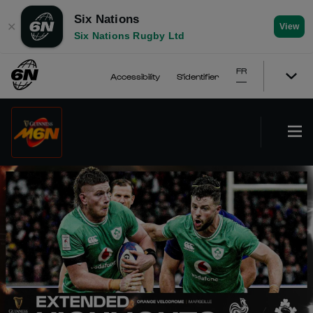
Six Nations
✕
View
Six Nations Rugby Ltd
FR
Accessibility
S'identifier