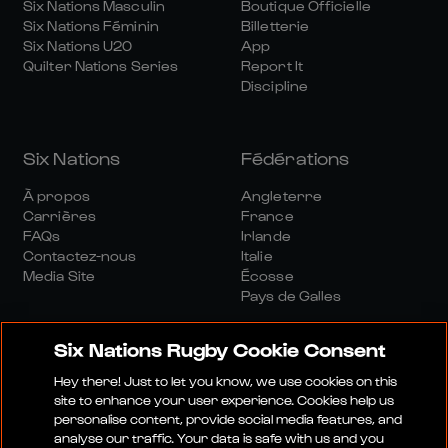
Six Nations Masculin
Boutique Officielle
Six Nations Féminin
Billetterie
Six Nations U20
App
Quilter Nations Series
Report It
Discipline
Six Nations
Fédérations
À propos
Angleterre
Carrières
France
FAQs
Irlande
Contactez-nous
Italie
Media Site
Écosse
Pays de Galles
Six Nations Rugby Cookie Consent
Hey there! Just to let you know, we use cookies on this
site to enhance your user experience. Cookies help us
personalise content, provide social media features, and
Site Média
Conditions Générales
analyse our traffic. Your data is safe with us and you
Politique De Confidentialité
Politique De Cookies