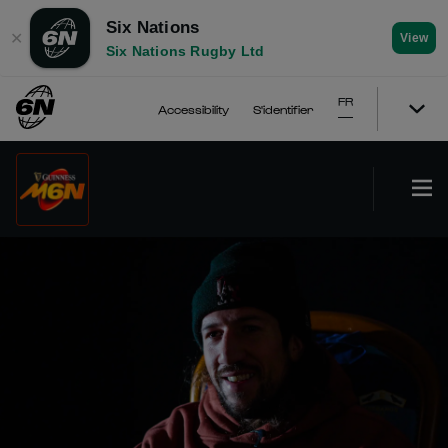
Six Nations
✕
View
Six Nations Rugby Ltd
FR
Accessibility
S'identifier