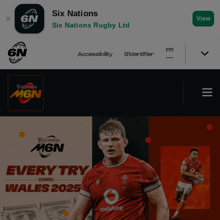
Six Nations
✕
View
Six Nations Rugby Ltd
FR
Accessibility
S'identifier