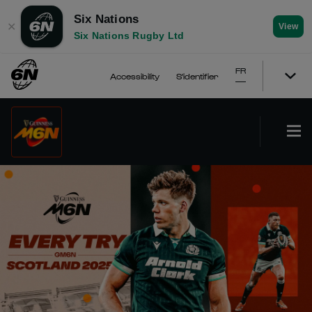
Six Nations
✕
View
Six Nations Rugby Ltd
FR
Accessibility
S'identifier