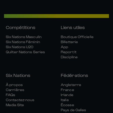
Compétitions
Liens utiles
Six Nations Masculin
Boutique Officielle
Six Nations Féminin
Billetterie
Six Nations U20
App
Quilter Nations Series
Report It
Discipline
Six Nations
Fédérations
À propos
Angleterre
Carrières
France
FAQs
Irlande
Contactez-nous
Italie
Media Site
Écosse
Pays de Galles