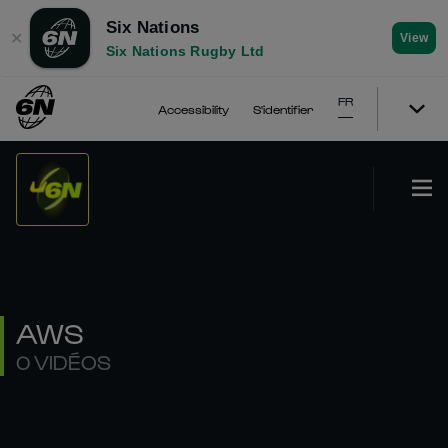
Six Nations
✕
View
Six Nations Rugby Ltd
FR
Accessibility
S'identifier
AWS
0 VIDÉOS