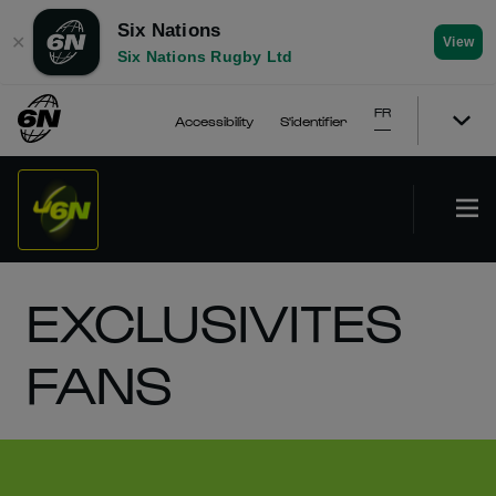
Six Nations
✕
View
Six Nations Rugby Ltd
FR
Accessibility
S'identifier
EXCLUSIVITES
FANS