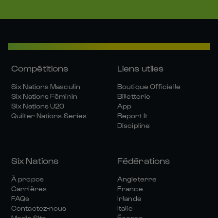
Compétitions
Liens utiles
Six Nations Masculin
Boutique Officielle
Six Nations Féminin
Billetterie
Six Nations U20
App
Quilter Nations Series
Report It
Discipline
Six Nations
Fédérations
À propos
Angleterre
Carrières
France
FAQs
Irlande
Contactez-nous
Italie
Media Site
Écosse