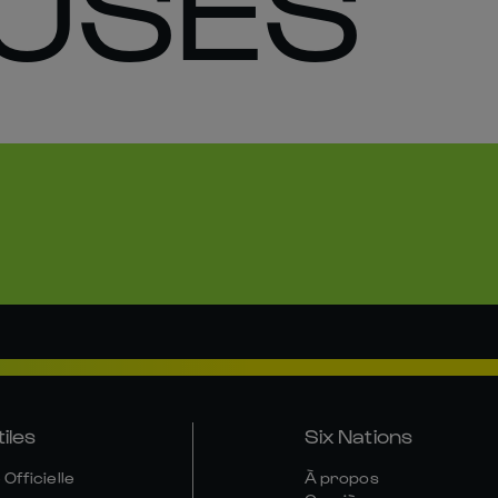
USES
tiles
Six Nations
Officielle
À propos