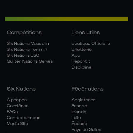
Compétitions
Liens utiles
Six Nations Masculin
Boutique Officielle
Six Nations Féminin
Billetterie
Six Nations U20
App
Quilter Nations Series
Report It
Discipline
Six Nations
Fédérations
À propos
Angleterre
Carrières
France
FAQs
Irlande
Contactez-nous
Italie
Media Site
Écosse
Pays de Galles