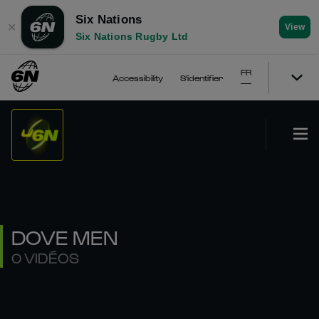
Six Nations
✕
View
Six Nations Rugby Ltd
FR
Accessibility
S'identifier
DOVE MEN
0 VIDÉOS