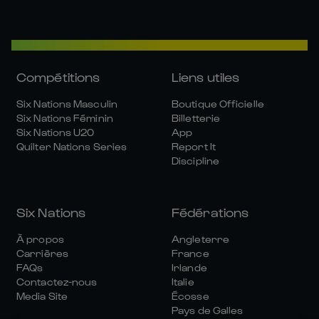
Compétitions
Liens utiles
Six Nations Masculin
Boutique Officielle
Six Nations Féminin
Billetterie
Six Nations U20
App
Quilter Nations Series
Report It
Discipline
Six Nations
Fédérations
À propos
Angleterre
Carrières
France
FAQs
Irlande
Contactez-nous
Italie
Media Site
Écosse
Pays de Galles