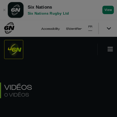
Six Nations
✕
View
Six Nations Rugby Ltd
FR
Accessibility
S'identifier
VIDÉOS
0 VIDÉOS